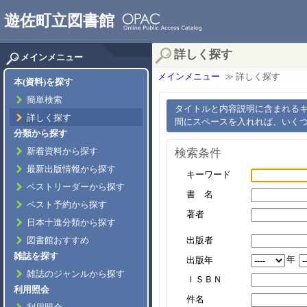
遊佐町立図書館
詳しく探す
メインメニュー
メインメニュー
≫ 詳しく探す
本(資料)を探す
簡単検索
タイトルと内容説明に含まれる
詳しく探す
間にスペースを入れれば、いく
分類から探す
検索条件
新着資料から探す
最新出版情報から探す
キーワード
ベストリーダーから探す
書 名
ベスト予約から探す
著者
日本十進分類から探す
出版者
図書館おすすめ
雑誌を探す
年
出版年
雑誌のジャンルから探す
ＩＳＢＮ
利用照会
件名